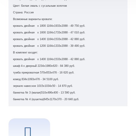
Цвет: Белая эмаль с сусальным золотом
Страна: Россия
Возможные варианты кровати:
кровать двойная х 1800 1164х1933х2088 - 49 750 руб.
кровать двойная х 1600 1164х1733х2088 - 47 010 руб.
кровать двойная х 1400 1164х1533х2088 - 42 880 руб.
кровать двойная х 1200 1164х1333х2088 - 39 490 руб.
В комплект входят:
кровать двойная х 1400 1164х1533х2088 - 42 880 руб.
шкаф 4-х дверный 2234х1980х620 - 84 380 руб.
тумба прикроватная 570х653х476 - 16 620 руб.
комод 834х1093х476 - 34 5100 руб.
зеркало навесное 1015х1034х50 - 14 870 руб.
банкетка № 3 (малая)510х496х400 - 13 590 руб.
банкетка № 4 (кушетка)645х1170х370 - 20 640 руб.