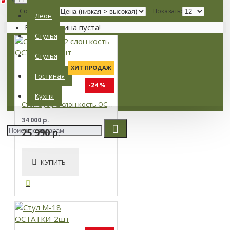
Сортировка:
Показать:
Леон
Ваша корзина пуста!
Стулья
Стулья
ХИТ ПРОДАЖ
Гостиная
-24 %
Кухня
Стол Зубр-2 слон кость ОСТАТКИ -1шт
34 000 р.
25 990 р.
КУПИТЬ