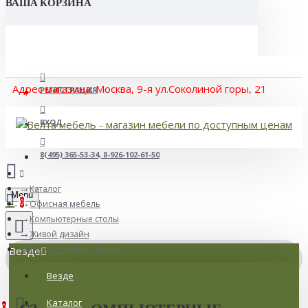
ВАША КОРЗИНА
Адрес магазина: Москва, 9-я ул.Соколиной горы, 21
РЕГИСТРАЦИЯ
ВХОД
8(495) 365-53-34, 8-926-102-61-50
Каталог
Menu
0
Офисная мебель
Компьютерные столы
Живой дизайн
Столы компьютерные
Везде
Везде
Товаров: 0 (0 р.)
Каталог
СТОЛЫ КОМПЬЮТЕРНЫЕ
0