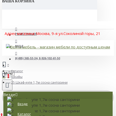
ВАША КОРЗИНА
Адрес магазина: Москва, 9-я ул.Соколиной горы, 21
РЕГИСТРАЦИЯ
ВХОД
8(495) 365-53-34, 8-926-102-61-50
Каталог
Menu
0
Шкафы
25 Шкаф-купе 1,7м сосна санторини
Везде
Везде
Товаров: 0 (0 р.)
Каталог
0