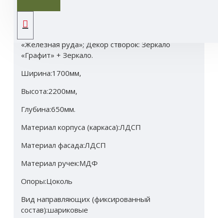
Материал корпуса и створок: ЛДСП «Сосна
Санторини» ; Ручки: МДФ в ПВХ пленке
«Железная руда»; Декор створок: Зеркало
«Графит» + Зеркало.
Ширина:1700мм,
Высота:2200мм,
Глубина:650мм.
Материал корпуса (каркаса):ЛДСП
Материал фасада:ЛДСП
Материал ручек:МДФ
Опоры:Цоколь
Вид направляющих (фиксированный
состав):шариковые