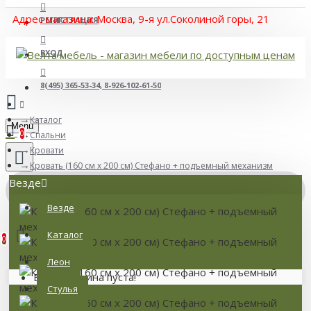
Адрес магазина: Москва, 9-я ул.Соколиной горы, 21
РЕГИСТРАЦИЯ
ВХОД
8(495) 365-53-34, 8-926-102-61-50
Каталог
Menu
0
Спальни
Кровати
Кровать (160 см x 200 см) Стефано + подъемный механизм
Везде
Везде
Товаров: 0 (0 р.)
Каталог
0
Леон
Ваша корзина пуста!
Стулья