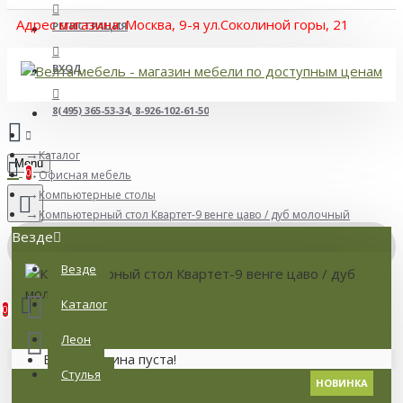
Адрес магазина: Москва, 9-я ул.Соколиной горы, 21
РЕГИСТРАЦИЯ
ВХОД
8(495) 365-53-34, 8-926-102-61-50
Каталог
Menu
0
Офисная мебель
Компьютерные столы
Компьютерный стол Квартет-9 венге цаво / дуб молочный
Везде
Везде
Товаров: 0 (0 р.)
Каталог
0
Леон
Ваша корзина пуста!
Стулья
НОВИНКА