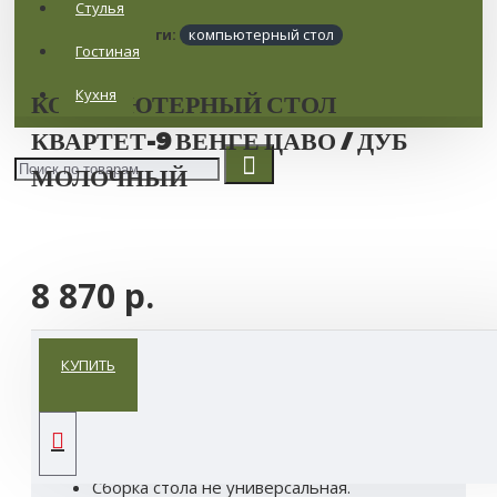
Стулья
Теги:
компьютерный стол
Гостиная
Кухня
КОМПЬЮТЕРНЫЙ СТОЛ
КВАРТЕТ-9 ВЕНГЕ ЦАВО / ДУБ
МОЛОЧНЫЙ
8 870 р.
ОПИСАНИЕ
КУПИТЬ
Классические цвета исполнения.
Лицевая фурнитура в цвет корпуса.
Сборка стола не универсальная.