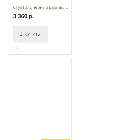
Стул Галс черный каркас, к/з черный
3 360 р.
КУПИТЬ