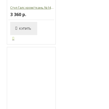
Стул Галс хром/ткань №14 синий
3 360 р.
КУПИТЬ