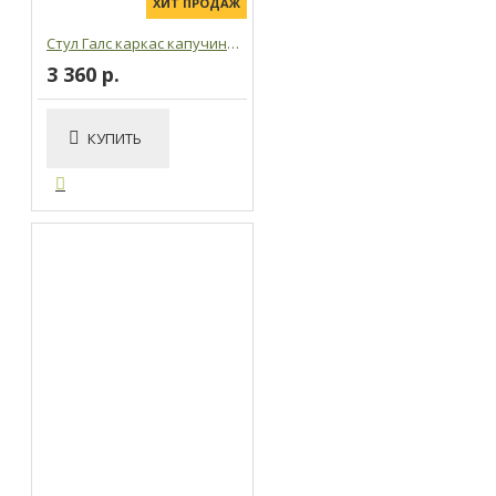
ХИТ ПРОДАЖ
Стул Галс каркас капучино, искуст. кожа Pegas капучино
3 360 р.
КУПИТЬ