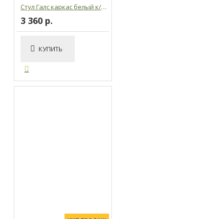
Стул Галс каркас белый к/з белый
3 360 р.
КУПИТЬ